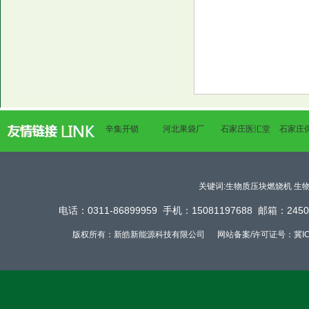
辛集开锁
河北果袋厂
石家庄医汇堂
石家庄
关键词:
生物质压块燃烧机
生
电话：0311-86899959 手机：15081197688 邮箱：2
版权所有：新皓新能源科技有限公司 网站备案/许可证号：
冀I