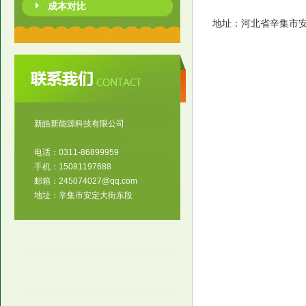
成本对比
地址：河北省辛集市
新皓新能源科技有限公司
电话：0311-86899959
手机：15081197688
邮箱：245074027@qq.com
地址：辛集市安定大街东段